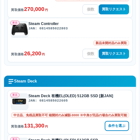
270,000
買取リクエスト
買取価格
円
新品
Steam Controller
JAN: 0814585022803
新品未開封品のみ買取
26,200
買取リクエスト
買取価格
円
Steam Deck
新品
Steam Deck 有機EL(OLED) 512GB SSD [新JAN]
JAN: 0814585022605
中古品、免税品買取不可 箱開封のみ減額-3000 ※中身が完品の場合のみ買取可能
131,300
条件を選ぶ
買取価格
円
新品