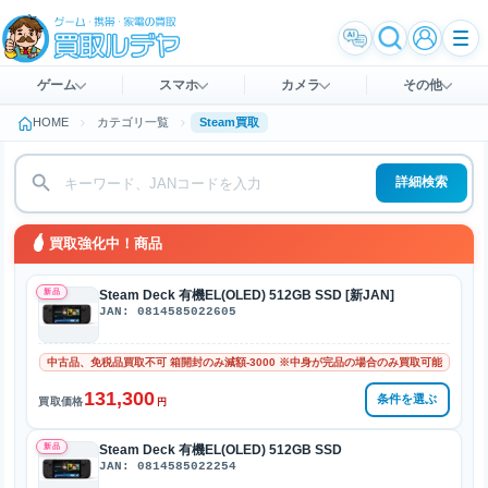
ゲーム
スマホ
カメラ
その他
HOME
カテゴリ一覧
Steam買取
詳細検索
買取強化中！商品
新品
Steam Deck 有機EL(OLED) 512GB SSD [新JAN]
JAN: 0814585022605
中古品、免税品買取不可 箱開封のみ減額-3000 ※中身が完品の場合のみ買取可能
131,300
条件を選ぶ
買取価格
円
新品
Steam Deck 有機EL(OLED) 512GB SSD
JAN: 0814585022254