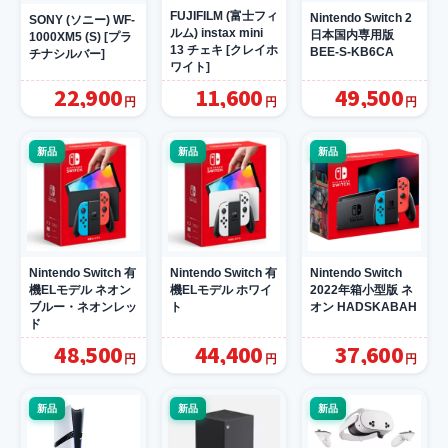
FUJIFILM (富士フィ
Nintendo Switch 2
SONY (ソニー) WF-
ルム) instax mini
日本国内専用版
1000XM5 (S) [プラ
13 チェキ [クレイホ
BEE-S-KB6CA
チナシルバー]
ワイト]
22,900
11,600
49,500
円
円
円
新品
新品
新品
Nintendo Switch 有
Nintendo Switch 有
Nintendo Switch
機ELモデル ネオン
機ELモデル ホワイ
2022年箱小型版 ネ
ブルー・ネオンレッ
ト
オン HADSKABAH
ド
48,500
44,400
37,600
円
円
円
新品
新品
新品