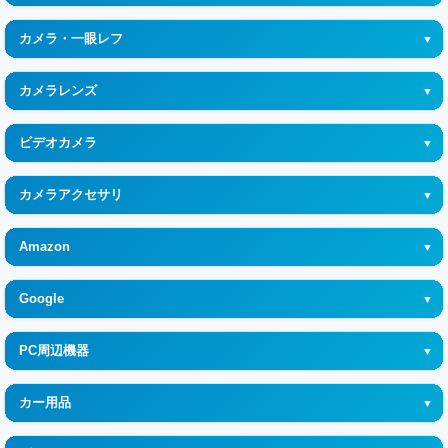
Macデスクトップ
PlayStation4
Apple Watch SE 第2世代
WH-ULT900N
Surface
充電アクセサリ
カメラ・一眼レフ
Legion Go
Apple Watch Ultra 2 GPS+Cellularモデル
WF-C700N
Apple TV
デジタル一眼カメラ
メガドライブミニ
カメラレンズ
WH-CH720N
デジタルカメラ
その他
レンズ
WH-CH520
ビデオカメラ
フィルムカメラ
Linkbuds
ビデオカメラ
チェキ・インスタントカメラ
カメラアクセサリ
MDR
フラッシュ・ストロボ
INZONE
Amazon
カメラバッテリー
BOSE(ボーズ)
Kindle Paperwhite
Google
カメラケース
JBL
Kindle
Google Fitbit (グーグルフィットビット)
PC周辺機器
audio-technica (オーディオテクニカ)
Kindle Scribe
Google TV Streamer
AMD Ryzen
Technics(テクニクス)
Kindle Colorsoft
カー用品
NestHub(ネストハブ)
Intel Core
ANKER (アンカー)
Fire TV Stick
カーナビ
Google Home (グーグルホーム)