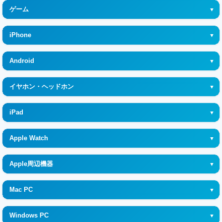
ゲーム
Nintendo Switch 2
iPhone
Nintendo Switch
iPhone17 ProMax
Android
PlayStation5
iPhone17 Pro
Google (グーグル)
PlayStation Portal
イヤホン・ヘッドホン
iPhone17
OPPO (オッポ)
ゲームソフト
WF-1000XM
iPhone 17e
iPad
Motorola (モトローラ)
Xbox
AirPods Pro
iPhone Air
iPad
SHARP (シャープ)
Steam
Apple Watch
AirPods
iPhone16 Pro Max
iPad Mini
SONY (ソニー)
ASUS ROG
Apple Watch Series 11
AirPods Max
iPhone16 Pro
Apple周辺機器
iPad Air
SAMSUNG (サムスン)
Meta Quest
Apple Watch SE 第3世代
WH-1000XM
iPhone16 Plus
Apple Pencil
iPad Pro
FCNT (エフシーエヌティー)
Mac PC
PlayStation VR
Apple Watch Ultra 3 GPS+Cellularモデル
WF-C710N
iPhone16
AirTag
Mac book
PICO 4 (VRヘッドセット)
Apple Watch Series 10
WF-C510
Windows PC
iPhone16e
HomePod