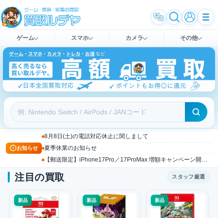
ゲーム
スマホ
カメラ
その他
8月8日(土)の電話対応休止に関しまして
お知らせ
夏季休業のお知らせ
【郵送限定】iPhone17Pro／17ProMax 増額キャンペーン開催中！
注目の買取
スタッフ厳選
新品
新品
新品