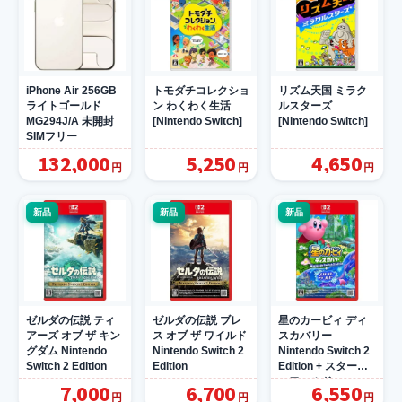
iPhone Air 256GB
トモダチコレクショ
リズム天国 ミラク
ライトゴールド
ン わくわく生活
ルスターズ
MG294J/A 未開封
[Nintendo Switch]
[Nintendo Switch]
SIMフリー
132,000
5,250
4,650
円
円
円
新品
新品
新品
ゼルダの伝説 ティ
ゼルダの伝説 ブレ
星のカービィ ディ
アーズ オブ ザ キン
ス オブ ザ ワイルド
スカバリー
グダム Nintendo
Nintendo Switch 2
Nintendo Switch 2
Switch 2 Edition
Edition
Edition + スターリ
ーワールド
7,000
6,700
6,550
円
円
円