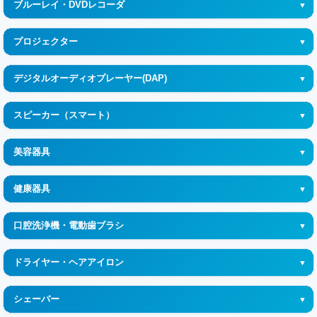
ブルーレイ・DVDレコーダ
GPU(グラフィックボード・ビデオカード)
Shokz (ショックス)
Echo(エコー)
ドライブレコーダー
ChromeCast(クロームキャスト)
ブルーレイ・DVDレコーダ
メモリー
Fireタブレット
プロジェクター
車載モニター
Pixel Watch (ピクセルウォッチ)
Wi-Fiルーター
EPSON (エプソン)
カーオーディオ
デジタルオーディオプレーヤー(DAP)
Nebula (ネビュラ)
デジタルオーディオプレーヤー(DAP)
スピーカー（スマート）
popIn Aladdin (ポップイン アラジン)
Bluetoothスピーカー
美容器具
美顔器
健康器具
光美容器
マッサージ器
口腔洗浄機・電動歯ブラシ
頭皮ケア
体重計・体組成計
口腔洗浄機
目元ケア
ドライヤー・ヘアアイロン
電動歯ブラシ
スチーマー
ドライヤー
シェーバー
ヘアアイロン