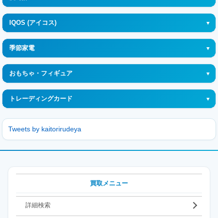
電気圧力鍋・調理器
Xiaomi (シャオミ)
ベルエポック
CASIO (カシオ)
IQOS (アイコス)
HUAWEI (ファーウェイ)
ヴーヴ クリコ
セイコー(SEIKO)
IQOS (アイコス) イルマ ワン
Samsung (サムスン)
季節家電
IQOS (アイコス) イルマ
Zepp Health (ゼップ ヘルス)
ウェアラブルサーモデバイス
おもちゃ・フィギュア
IQOS (アイコス) イルマ プライム
ベイブレード
トレーディングカード
ポケモン(Pokémon)
ポケモンカード
たまごっち (Tamagotchi)
Tweets by kaitorirudeya
ワンピースカード
ボンボンドロップシール
ドラゴンボールカード
UNION ARENA (ユニオンアリーナ)
買取メニュー
遊戯王
詳細検索