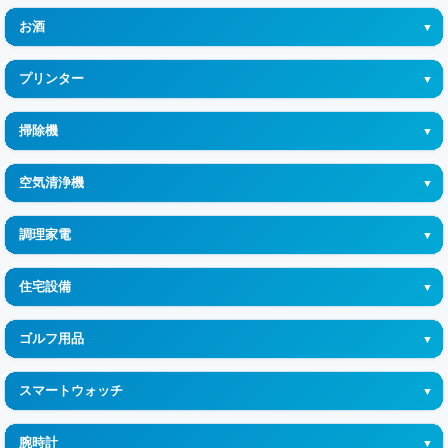
シェーバー
お酒
山崎
プリンター
白州
EPSON (エプソン)
掃除機
響
CANON (キヤノン)
掃除機
知多
空気清浄機
Brother (ブラザー)
竹鶴
空気清浄機
調理家電
碧 Ao
車載用空気清浄機
炊飯器
ニッカ
住宅設備
コーヒーメーカー
厚岸
温水洗浄便座
ゴルフ用品
トースター
マッカラン
テレビドアホン
レーザー距離計
ホットプレート
スマートウォッチ
ヘネシー
電話機・FAX
電気ポット
GARMIN (ガーミン)
モエエシャンドン
ネットワークカメラ・防犯カメラ
腕時計