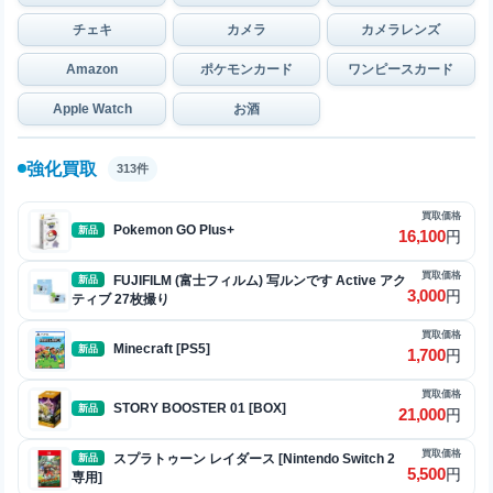
チェキ
カメラ
カメラレンズ
Amazon
ポケモンカード
ワンピースカード
Apple Watch
お酒
強化買取
313件
買取価格
Pokemon GO Plus+
新品
16,100
円
買取価格
FUJIFILM (富士フィルム) 写ルンです Active アク
新品
3,000
円
ティブ 27枚撮り
買取価格
Minecraft [PS5]
新品
1,700
円
買取価格
STORY BOOSTER 01 [BOX]
新品
21,000
円
買取価格
スプラトゥーン レイダース [Nintendo Switch 2
新品
5,500
円
専用]