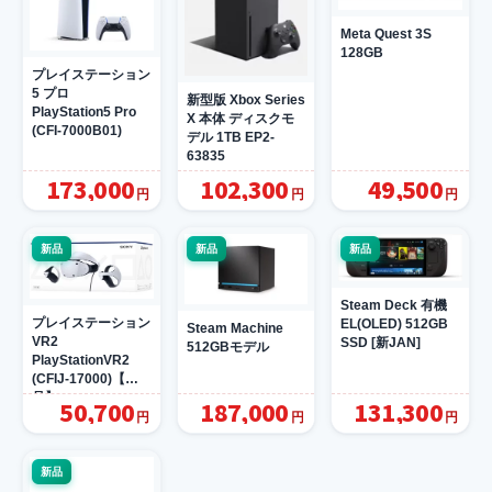
Meta Quest 3S
128GB
プレイステーション
5 プロ
新型版 Xbox Series
PlayStation5 Pro
X 本体 ディスクモ
(CFI-7000B01)
デル 1TB EP2-
63835
173,000
102,300
49,500
円
円
円
新品
新品
新品
Steam Deck 有機
プレイステーション
EL(OLED) 512GB
Steam Machine
VR2
SSD [新JAN]
512GBモデル
PlayStationVR2
(CFIJ-17000)【新
品】
50,700
187,000
131,300
円
円
円
新品