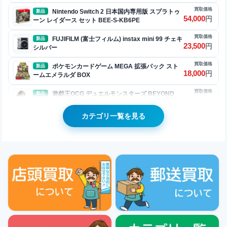
買取価格
Nintendo Switch 2 日本国内専用版 スプラトゥ
新品
54,000
円
ーン レイダース セット BEE-S-KB6PE
買取価格
FUJIFILM (富士フィルム) instax mini 99 チェキ
新品
23,500
円
シルバー
買取価格
ポケモンカードゲーム MEGA 拡張パック スト
新品
18,000
円
ームエメラルダ BOX
買取価格
遊戯王OCG デュエルモンスターズ BEYOND
新品
5,000
円
THE BRAVE [初回生産版BOX]
カテゴリ一覧を見る
買取価格
Apple Watch Series 11 (GPSモデル) 42mm ジ
新品
49,000
円
ェットブラックアルミニウムケースとブラックスポー
ツバンド- M/L [MEQU4J/A]
買取価格
Apple Watch Series 11 (GPSモデル) 42mm ジ
新品
49,000
円
ェットブラックアルミニウムケースとブラックスポー
ツバンド- S/M [MEQT4J/A]
買取価格
Apple Watch Series 11 (GPSモデル) 46mm ジ
新品
53,000
円
ェットブラックアルミニウムケースとブラックスポー
ツバンド- M/L [MEUX4J/A]
買取価格
Apple Watch Series 11 (GPSモデル) 46mm ジ
新品
53,000
円
ェットブラックアルミニウムケースとブラックスポー
ツバンド- S/M [MEUW4J/A]