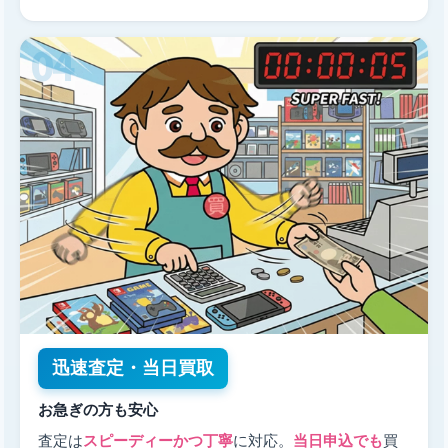
迅速査定・当日買取
お急ぎの方も安心
査定は
スピーディーかつ丁寧
に対応。
当日申込でも
買