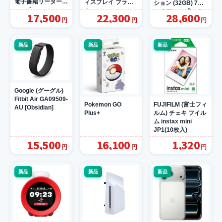
電子書籍リーダー
ィスプレイ ブラッ
ション (32GB) 7イ
マッチャ
ク
ンチディスプレイ
17,500
22,300
28,600
メタリックブラック
円
円
円
新品
新品
新品
Google (グーグル)
Fitbit Air GA09509-
Pokemon GO
FUJIFILM (富士フィ
AU [Obsidian]
Plus+
ルム) チェキ フイル
ム instax mini
JP1(10枚入)
15,500
16,100
1,320
円
円
円
新品
新品
新品