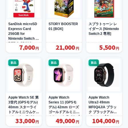
SanDisk microSD
STORY BOOSTER
スプラトゥーン レ
Express Card
01 [BOX]
イダース [Nintendo
256GB for
Switch 2 専用]
Nintendo Switch 2
BEE-A-SD01A
7,000
21,000
5,500
円
円
円
新品
新品
新品
Apple Watch SE 第
Apple Watch
Apple Watch
3世代 (GPSモデル)
Series 11 (GPSモ
Ultra3 49mm
40mm スターライ
デル) 42mm ローズ
MF0Q4J/A ブラッ
トアルミニウムケー
ゴールドアルミニウ
ク ブラックアルパ
スとスターライトス
ムケースとライトブ
インループ S
33,000
49,000
104,000
ポーツバンド- S/M
ラッシュスポーツバ
円
円
円
[MEH34J/A]
ンド- S/M