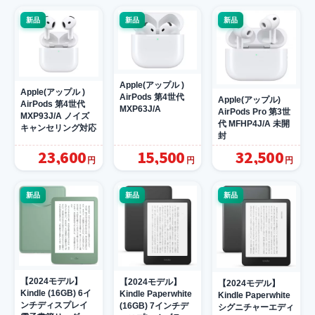
[MEU04J/A]
新品
新品
新品
Apple(アップル )
Apple(アップル )
AirPods 第4世代
Apple(アップル)
AirPods 第4世代
MXP63J/A
AirPods Pro 第3世
MXP93J/A ノイズ
代 MFHP4J/A 未開
キャンセリング対応
封
23,600
15,500
32,500
円
円
円
新品
新品
新品
【2024モデル】
【2024モデル】
【2024モデル】
Kindle (16GB) 6イ
Kindle Paperwhite
Kindle Paperwhite
ンチディスプレイ
(16GB) 7インチデ
シグニチャーエディ