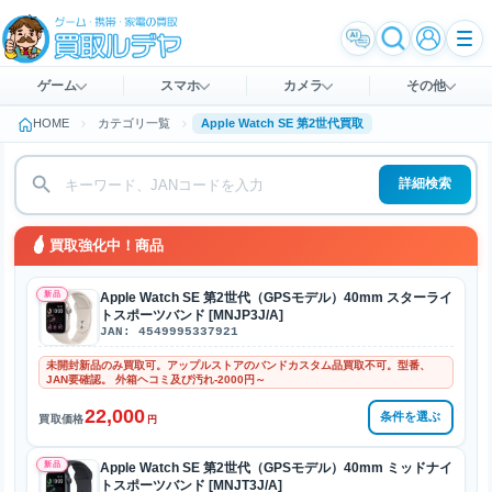
ゲーム
スマホ
カメラ
その他
HOME
カテゴリ一覧
Apple Watch SE 第2世代買取
詳細検索
買取強化中！商品
新品
Apple Watch SE 第2世代（GPSモデル）40mm スターライ
トスポーツバンド [MNJP3J/A]
JAN: 4549995337921
未開封新品のみ買取可。アップルストアのバンドカスタム品買取不可。型番、
JAN要確認。 外箱ヘコミ及び汚れ-2000円～
22,000
条件を選ぶ
買取価格
円
新品
Apple Watch SE 第2世代（GPSモデル）40mm ミッドナイ
トスポーツバンド [MNJT3J/A]