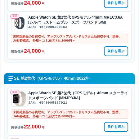
24,000
条件を選ぶ
買取価格
円
新品
Apple Watch SE 第2世代 GPSモデル 44mm MREC3J/A
[シルバー/ストームブルースポーツバンド S/M]
JAN: 4549995399103
未開封新品のみ買取可。アップルストアのバンドカスタム品買取不可。型番、
JAN要確認。 外箱ヘコミ及び汚れ-2000円～
24,000
条件を選ぶ
買取価格
円
SE 第2世代（GPSモデル）40mm 2022年
新品
Apple Watch SE 第2世代（GPSモデル）40mm スターライ
トスポーツバンド [MNJP3J/A]
JAN: 4549995337921
未開封新品のみ買取可。アップルストアのバンドカスタム品買取不可。型番、
JAN要確認。 外箱ヘコミ及び汚れ-2000円～
22,000
条件を選ぶ
買取価格
円