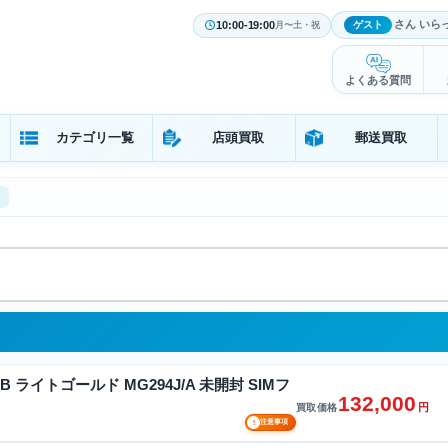
さん いら
10:00-19:00
ゲスト
月〜土・祝
よくある質問
カテゴリ一覧
店頭買取
郵送買取
256GB ライトゴールド MG294J/A 未開封 SIMフ
132,000
円
買取価格
!
注意事項