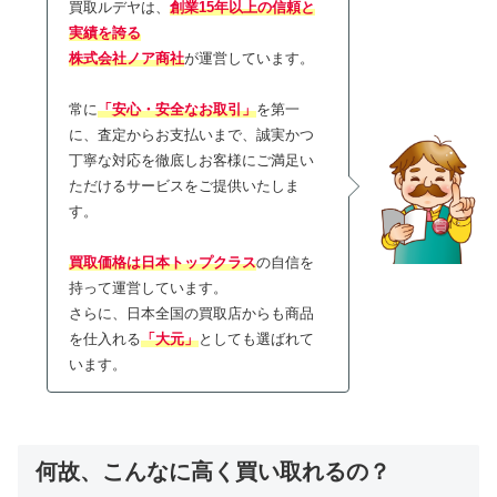
買取ルデヤは、
創業15年以上の信頼と
実績を誇る
株式会社ノア商社
が運営しています。
常に
「安心・安全なお取引」
を第一
に、査定からお支払いまで、誠実かつ
丁寧な対応を徹底しお客様にご満足い
ただけるサービスをご提供いたしま
す。
買取価格は日本トップクラス
の自信を
持って運営しています。
さらに、日本全国の買取店からも商品
を仕入れる
「大元」
としても選ばれて
います。
何故、こんなに高く買い取れるの？