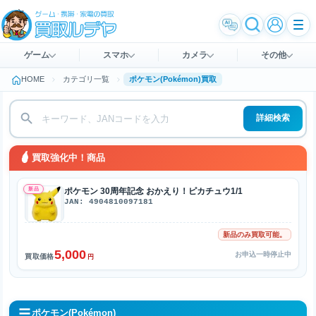
ゲーム
スマホ
カメラ
その他
HOME
カテゴリ一覧
ポケモン(Pokémon)買取
詳細検索
買取強化中！商品
新品
ポケモン 30周年記念 おかえり！ピカチュウ1/1
JAN: 4904810097181
新品のみ買取可能。
5,000
お申込一時停止中
買取価格
円
ポケモン(Pokémon)