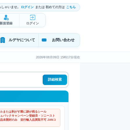
っしゃいませ。
ログイン
または 初めての方は
こちら
新規登録
ログイン
ルデヤについて
お問い合わせ
2026年08月09日 15時17分現在
詳細検索
ルまたは剥がす際に跡が残るシール
ャッシュバックキャンペーン登録済・ソニースト
品未開封のみ 並行輸入品買取不可 JANコ