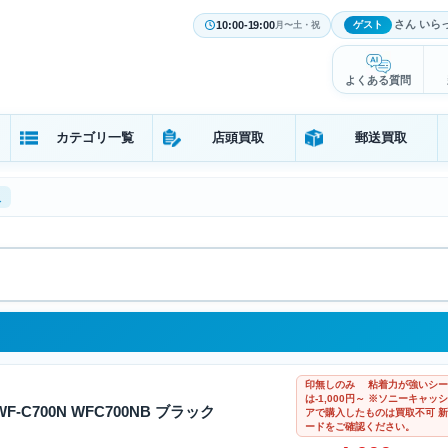
さん いら
10:00-19:00
ゲスト
月〜土・祝
よくある質問
カテゴリ一覧
店頭買取
郵送買取
取
印無しのみ 粘着力が強いシー
は-1,000円～ ※ソニーキ
WF-C700N WFC700NB ブラック
アで購入したものは買取不可 新
ードをご確認ください。