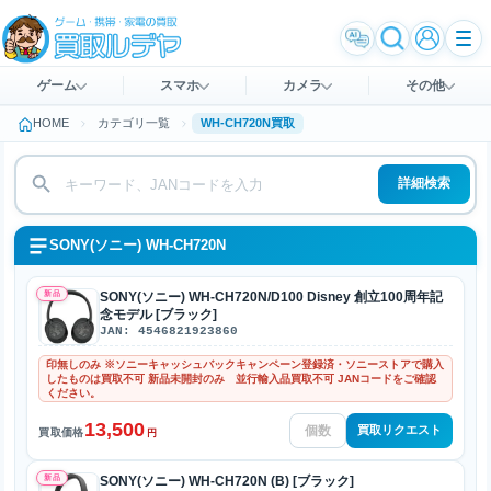
ゲーム
スマホ
カメラ
その他
HOME
カテゴリ一覧
WH-CH720N買取
詳細検索
SONY(ソニー) WH-CH720N
新品
SONY(ソニー) WH-CH720N/D100 Disney 創立100周年記
念モデル [ブラック]
JAN: 4546821923860
印無しのみ ※ソニーキャッシュバックキャンペーン登録済・ソニーストアで購入
したものは買取不可 新品未開封のみ 並行輸入品買取不可 JANコードをご確認
ください。
13,500
買取リクエスト
買取価格
円
新品
SONY(ソニー) WH-CH720N (B) [ブラック]