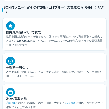
SONY(ソニー) WH-CH720N (L) [ブルー] の買取ならお任せくださ
い
国内最高値レベルで買取
世界各国に販売ルートがあるため、国内でも最高値レベルで高価買取をご提供で
きます。
WH-CH720N
はもちろん、ゲーム/スマホ/Apple製品/カメラ/PC/高額家電
を強化買取中です。
手数料一切なし
表示価格通りのお支払い。万が一査定内容にご納得頂けない場合でも、手数料を
頂くことはありません。
2つの買取方法
店頭買取
（池袋・秋葉原・赤羽・川崎・大宮）と
郵送買取
に対応。お住まいやご
都合に合わせて選べます。