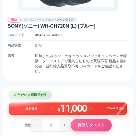
新品
イヤホン・ヘッドホン / WH-CH720N
SONY(ソニー) WH-CH720N (L) [ブルー]
JANコード
4548736143005
商品状態
新品
備考
印無しのみ ※ソニーキャッシュバックキャンペーン登録
済・ソニーストアで購入したものは買取不可 新品未開封
のみ 並行輸入品買取不可 JANコードをご確認くださ
い。
ただいま買取受付中
11,000
2026-08-07 現在
買取価格
¥
−
+
買取リクエスト
個数