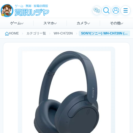
ゲーム
スマホ
カメラ
その他
HOME
カテゴリ一覧
WH-CH720N
SONY(ソニー) WH-CH720N (L) [ブルー]