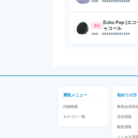
JAN: 0840268966508
Echo Pop 
新品
ャコール
JAN: 0840268981389
買取メニュー
初めての方
詳細検索
新規会員登
カテゴリ一覧
店頭買取
郵送買取
よくある質