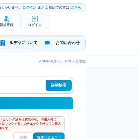
っしゃいませ。
ログイン
または 初めての方は
こちら
新規登録
ログイン
ルデヤについて
お問い合わせ
2026年08月08日 12時03分現在
詳細検索
ウントとリンク済みは買取不可。 ※購入時に
ントにリンクする」のチェックを外してご購入
能です。
買取リクエスト