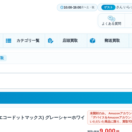
さん いら
10:00-19:00
ゲスト
月〜土・祝
よくある質問
カテゴリ一覧
店頭買取
郵送買取
買取
未開封のみ。 Amazonアカ
Max (エコードットマックス) グレーシャーホワイ
「デバイスをAmazonアカウ
いただいた商品に限り、買取可
9,000
円
買取価格