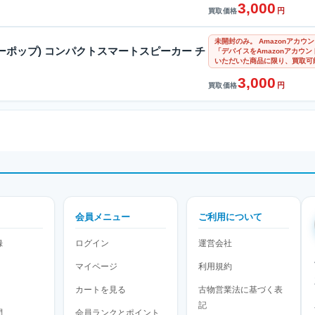
3,000
円
買取価格
未開封のみ。 Amazonアカ
(エコーポップ) コンパクトスマートスピーカー チ
「デバイスをAmazonアカウ
いただいた商品に限り、買取可
3,000
円
買取価格
会員メニュー
ご利用について
録
ログイン
運営会社
マイページ
利用規約
カートを見る
古物営業法に基づく表
記
問
会員ランクとポイント