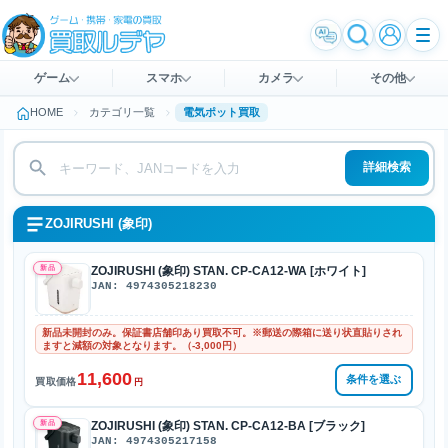
ゲーム
スマホ
カメラ
その他
HOME
カテゴリ一覧
電気ポット買取
詳細検索
ZOJIRUSHI (象印)
新品
ZOJIRUSHI (象印) STAN. CP-CA12-WA [ホワイト]
JAN: 4974305218230
新品未開封のみ。保証書店舗印あり買取不可。※郵送の際箱に送り状直貼りされ
ますと減額の対象となります。（-3,000円）
11,600
条件を選ぶ
買取価格
円
新品
ZOJIRUSHI (象印) STAN. CP-CA12-BA [ブラック]
JAN: 4974305217158