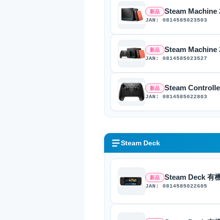
Steam Machin
新品
JAN: 0814585023503
Steam Machine
新品
JAN: 0814585023527
Steam Controlle
新品
JAN: 0814585022803
Steam Deck
Steam Deck 有
新品
JAN: 0814585022605