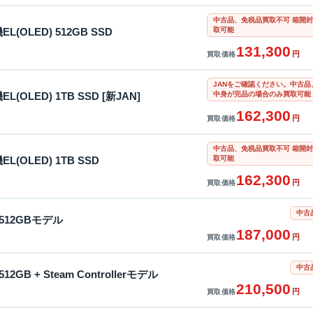
中古品、免税品買取不可 箱開封
取可能
機EL(OLED) 512GB SSD
131,300
円
買取価格
JANをご確認ください。中古品、
中身が完品の場合のみ買取可能
機EL(OLED) 1TB SSD [新JAN]
162,300
円
買取価格
中古品、免税品買取不可 箱開封
取可能
機EL(OLED) 1TB SSD
162,300
円
買取価格
中古
e 512GBモデル
187,000
円
買取価格
中古
 512GB + Steam Controllerモデル
210,500
円
買取価格