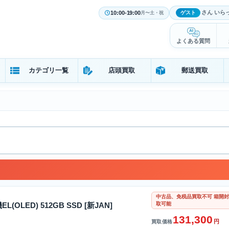
さん いら
10:00-19:00
ゲスト
月〜土・祝
よくある質問
カテゴリ一覧
店頭買取
郵送買取
中古品、免税品買取不可 箱開封
取可能
機EL(OLED) 512GB SSD [新JAN]
131,300
円
買取価格