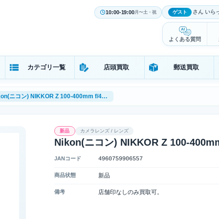
さん いら
10:00-19:00
ゲスト
月〜土・祝
よくある質問
カテゴリ一覧
店頭買取
郵送買取
Nikon(ニコン) NIKKOR Z 100-400mm f/4.5-5.6 VR S*
新品
カメラレンズ / レンズ
Nikon(ニコン) NIKKOR Z 100-400mm f
JANコード
4960759906557
商品状態
新品
備考
店舗印なしのみ買取可。