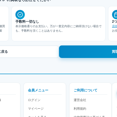
手数料一切なし
2
価買
表示価格通りのお支払い。万が一査定内容にご納得頂けない場合で
店
製
も、手数料を頂くことはありません。
お
に戻る
買
会員メニュー
ご利用について
録
ログイン
運営会社
マイページ
利用規約