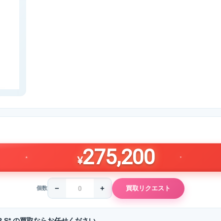
275,200
¥
−
+
買取リクエスト
個数
5.6 VR S* の買取ならお任せください