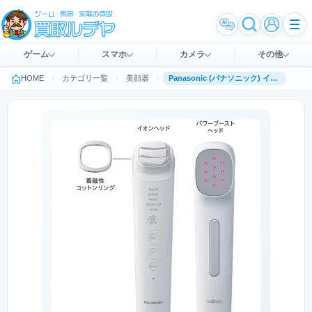
ゲーム
スマホ
カメラ
その他
HOME
カテゴリ一覧
美顔器
Panasonic (パナソニック) イオン美顔器 イオンブースト マルチ EX EH-SS85-W [ホワイト]