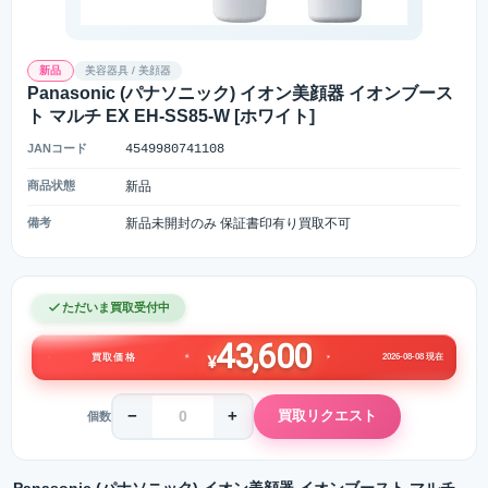
新品
美容器具 / 美顔器
Panasonic (パナソニック) イオン美顔器 イオンブース
ト マルチ EX EH-SS85-W [ホワイト]
JANコード
4549980741108
商品状態
新品
備考
新品未開封のみ 保証書印有り買取不可
ただいま買取受付中
43,600
2026-08-08 現在
買取価格
¥
−
+
買取リクエスト
個数
Panasonic (パナソニック) イオン美顔器 イオンブースト マルチ