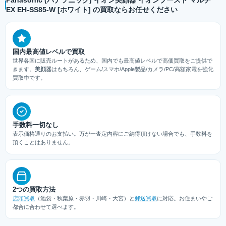
EX EH-SS85-W [ホワイト] の買取ならお任せください
国内最高値レベルで買取
世界各国に販売ルートがあるため、国内でも最高値レベルで高価買取をご提供で
きます。
美顔器
はもちろん、ゲーム/スマホ/Apple製品/カメラ/PC/高額家電を強化
買取中です。
手数料一切なし
表示価格通りのお支払い。万が一査定内容にご納得頂けない場合でも、手数料を
頂くことはありません。
2つの買取方法
店頭買取
（池袋・秋葉原・赤羽・川崎・大宮）と
郵送買取
に対応。お住まいやご
都合に合わせて選べます。