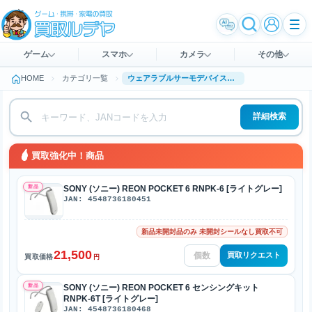
ゲーム
スマホ
カメラ
その他
HOME
カテゴリ一覧
ウェアラブルサーモデバイス買取
詳細検索
買取強化中！商品
新品
SONY (ソニー) REON POCKET 6 RNPK-6 [ライトグレー]
JAN: 4548736180451
新品未開封品のみ 未開封シールなし買取不可
21,500
買取リクエスト
買取価格
円
新品
SONY (ソニー) REON POCKET 6 センシングキット
RNPK-6T [ライトグレー]
JAN: 4548736180468