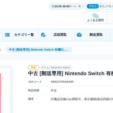
さん いら
10:00-19:00
ゲスト
月〜土・祝
よくある質問
カテゴリ一覧
店頭買取
郵送買取
h
中古 [郵送専用] Nintendo Switch 有機ELモデル ホワイト
中古
ゲーム / Nintendo Switch
中古 [郵送専用] Nintendo Switc
JANコード
4902370548495
商品状態
中古
備考
付属品完備のみ買取可。表示価格(新品同様の