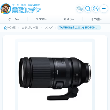
ゲーム
スマホ
カメラ
その他
HOME
カテゴリ一覧
レンズ
TAMRON(タムロン) 150-500mm F／5-6.7 Di III VC VXD (Model A057) ソニーEマウント用