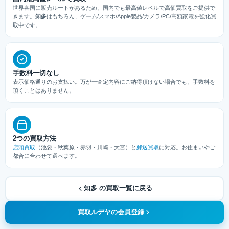
世界各国に販売ルートがあるため、国内でも最高値レベルで高価買取をご提供で
きます。
知多
はもちろん、ゲーム/スマホ/Apple製品/カメラ/PC/高額家電を強化買
取中です。
手数料一切なし
表示価格通りのお支払い。万が一査定内容にご納得頂けない場合でも、手数料を
頂くことはありません。
2つの買取方法
店頭買取
（池袋・秋葉原・赤羽・川崎・大宮）と
郵送買取
に対応。お住まいやご
都合に合わせて選べます。
知多 の買取一覧に戻る
買取ルデヤの会員登録