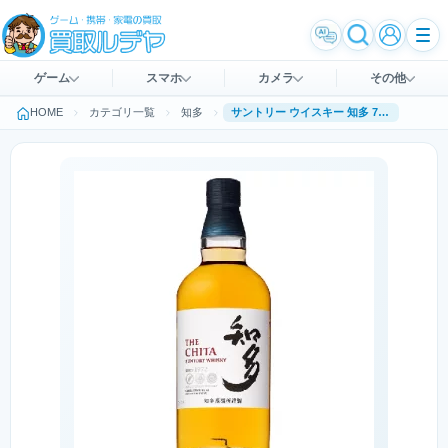
ゲーム
スマホ
カメラ
その他
HOME
カテゴリ一覧
知多
サントリー ウイスキー 知多 700ml 43％