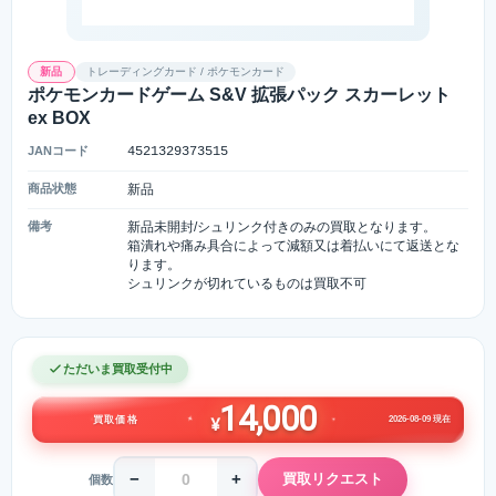
新品
トレーディングカード / ポケモンカード
ポケモンカードゲーム S&V 拡張パック スカーレット
ex BOX
JANコード
4521329373515
商品状態
新品
備考
新品未開封/シュリンク付きのみの買取となります。
箱潰れや痛み具合によって減額又は着払いにて返送とな
ります。
シュリンクが切れているものは買取不可
ただいま買取受付中
14,000
2026-08-09 現在
買取価格
¥
−
+
買取リクエスト
個数