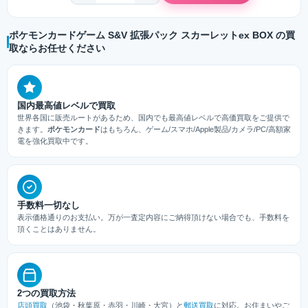
ポケモンカードゲーム S&V 拡張パック スカーレットex BOX の買
取ならお任せください
国内最高値レベルで買取
世界各国に販売ルートがあるため、国内でも最高値レベルで高価買取をご提供で
きます。
ポケモンカード
はもちろん、ゲーム/スマホ/Apple製品/カメラ/PC/高額家
電を強化買取中です。
手数料一切なし
表示価格通りのお支払い。万が一査定内容にご納得頂けない場合でも、手数料を
頂くことはありません。
2つの買取方法
店頭買取
（池袋・秋葉原・赤羽・川崎・大宮）と
郵送買取
に対応。お住まいやご