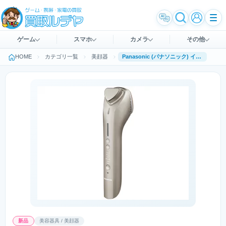
ゲーム
スマホ
カメラ
その他
HOME
カテゴリ一覧
美顔器
Panasonic (パナソニック) イオン美顔器 イオンブースト マルチ EH-ST0A
新品
美容器具 / 美顔器