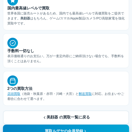
国内最高値レベルで買取
世界各国に販売ルートがあるため、国内でも最高値レベルで高価買取をご提供で
きます。
美顔器
はもちろん、ゲーム/スマホ/Apple製品/カメラ/PC/高額家電を強化
買取中です。
手数料一切なし
表示価格通りのお支払い。万が一査定内容にご納得頂けない場合でも、手数料を
頂くことはありません。
2つの買取方法
店頭買取
（池袋・秋葉原・赤羽・川崎・大宮）と
郵送買取
に対応。お住まいやご
都合に合わせて選べます。
美顔器 の買取一覧に戻る
買取ルデヤの会員登録