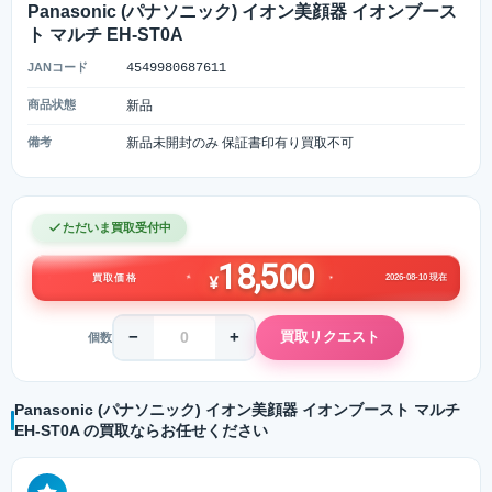
Panasonic (パナソニック) イオン美顔器 イオンブース
ト マルチ EH-ST0A
JANコード
4549980687611
商品状態
新品
備考
新品未開封のみ 保証書印有り買取不可
ただいま買取受付中
18,500
2026-08-10 現在
買取価格
¥
−
+
買取リクエスト
個数
Panasonic (パナソニック) イオン美顔器 イオンブースト マルチ
EH-ST0A の買取ならお任せください