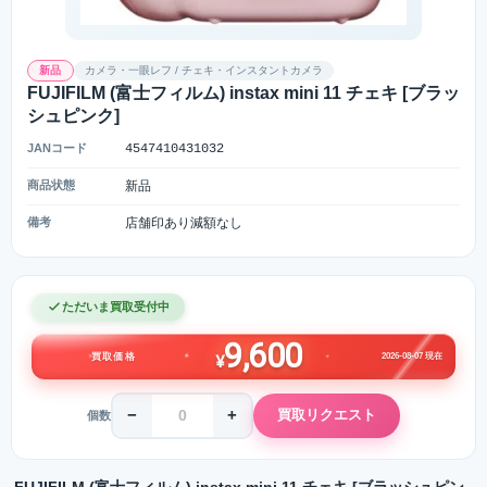
新品
カメラ・一眼レフ / チェキ・インスタントカメラ
FUJIFILM (富士フィルム) instax mini 11 チェキ [ブラッ
シュピンク]
JANコード
4547410431032
商品状態
新品
備考
店舗印あり減額なし
ただいま買取受付中
9,600
2026-08-07 現在
買取価格
¥
−
+
買取リクエスト
個数
FUJIFILM (富士フィルム) instax mini 11 チェキ [ブラッシュピン