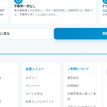
手数料一切なし
2
価買
表示価格通りのお支払い。万が一査定内容にご納得頂けない場合で
店
le
も、手数料を頂くことはありません。
お
一覧に戻る
買
会員メニュー
ご利用について
録
ログイン
運営会社
マイページ
利用規約
カートを見る
古物営業法に基づく表
記
問
会員ランクとポイント
プライバシーポリシー