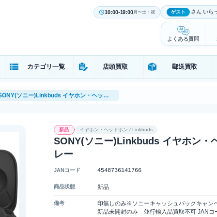
さん いら
10:00-19:00
ゲスト
月〜土・祝
よくある質問
カテゴリ一覧
店頭買取
郵送買取
SONY(ソニー)Linkbuds イヤホン・ヘッドホン SONY WF-L900UC グレー
新品
イヤホン・ヘッドホン / Linkbuds
SONY(ソニー)Linkbuds イヤホン・ヘ
レー
JANコード
4548736141766
商品状態
新品
備考
印無しのみ※ソニーキャッシュバックキャン
新品未開封のみ 並行輸入品買取不可 JAN