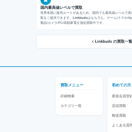
国内最高値レベルで買取
世界各国に販売ルートがあるため、国内でも最高値レベルで高
取をご提供できます。
Linkbuds
はもちろん、ゲーム/スマホ/App
製品/カメラ/PC/高額家電を強化買取中です。
Linkbuds の買取
買取メニュー
初めての方
詳細検索
新規会員登
カテゴリ一覧
店頭買取
郵送買取
よくある質