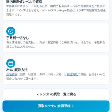
国内最高値レベルで買取
世界各国に販売ルートがあるため、国内でも最高値レベルで高価買取をご提供で
きます。
レンズ
はもちろん、ゲーム/スマホ/Apple製品/カメラ/PC/高額家電を強化
買取中です。
手数料一切なし
表示価格通りのお支払い。万が一査定内容にご納得頂けない場合でも、手数料を
頂くことはありません。
2つの買取方法
店頭買取
（池袋・秋葉原・赤羽・川崎・大宮）と
郵送買取
に対応。お住まいやご
都合に合わせて選べます。
レンズ の買取一覧に戻る
買取ルデヤの会員登録