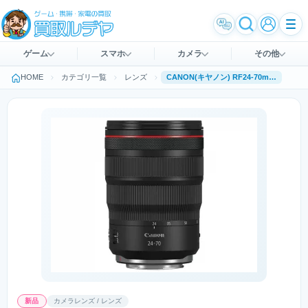
ゲーム
スマホ
カメラ
その他
HOME
カテゴリ一覧
レンズ
CANON(キヤノン) RF24-70mm F2.8 L IS USM
新品
カメラレンズ / レンズ