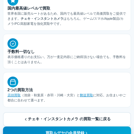
国内最高値レベルで買取
世界各国に販売ルートがあるため、国内でも最高値レベルで高価買取をご提供で
きます。
チェキ・インスタントカメラ
はもちろん、ゲーム/スマホ/Apple製品/カ
メラ/PC/高額家電を強化買取中です。
手数料一切なし
表示価格通りのお支払い。万が一査定内容にご納得頂けない場合でも、手数料を
頂くことはありません。
2つの買取方法
店頭買取
（池袋・秋葉原・赤羽・川崎・大宮）と
郵送買取
に対応。お住まいやご
都合に合わせて選べます。
チェキ・インスタントカメラ の買取一覧に戻る
買取ルデヤの会員登録