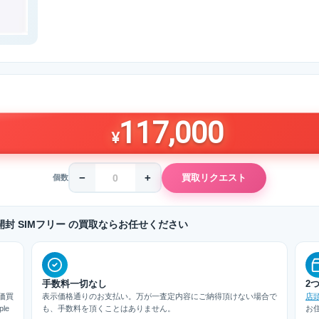
117,000
¥
−
+
買取リクエスト
個数
3J/A 未開封 SIMフリー の買取ならお任せください
手数料一切なし
2
価買
表示価格通りのお支払い。万が一査定内容にご納得頂けない場合で
店
le
も、手数料を頂くことはありません。
お