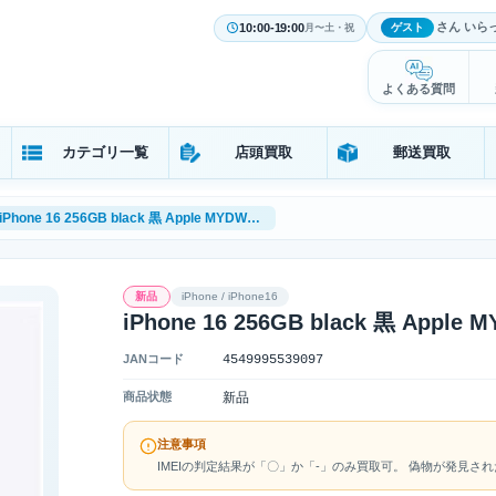
さん いら
10:00-19:00
ゲスト
月〜土・祝
よくある質問
カテゴリ一覧
店頭買取
郵送買取
iPhone 16 256GB black 黒 Apple MYDW3J/A 未開封 SIMフリー
新品
iPhone / iPhone16
iPhone 16 256GB black 黒 Appl
JANコード
4549995539097
商品状態
新品
注意事項
IMEIの判定結果が「〇」か「-」のみ買取可。 偽物が発見さ