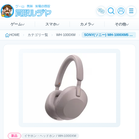
ゲーム
スマホ
カメラ
その他
HOME
カテゴリ一覧
WH-1000XM
SONY(ソニー) WH-1000XM5 P [スモーキーピンク］
新品
イヤホン・ヘッドホン / WH-1000XM