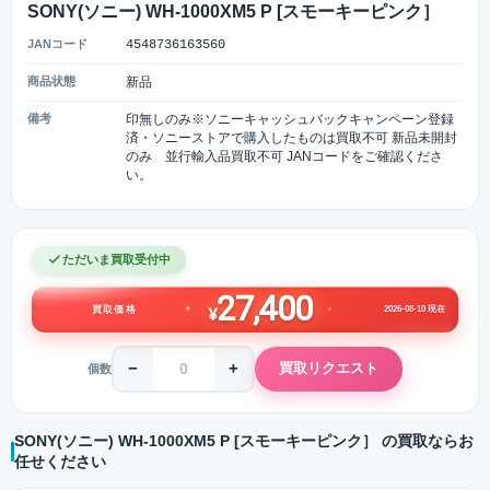
SONY(ソニー) WH-1000XM5 P [スモーキーピンク］
JANコード
4548736163560
商品状態
新品
備考
印無しのみ※ソニーキャッシュバックキャンペーン登録
済・ソニーストアで購入したものは買取不可 新品未開封
のみ 並行輸入品買取不可 JANコードをご確認くださ
い。
ただいま買取受付中
27,400
2026-08-10 現在
買取価格
¥
−
+
買取リクエスト
個数
SONY(ソニー) WH-1000XM5 P [スモーキーピンク］ の買取ならお
任せください