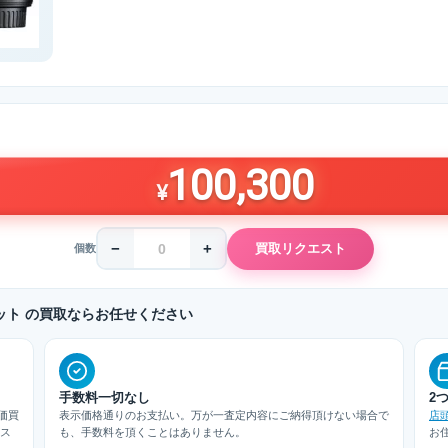
100,300
¥
−
+
買取リクエスト
個数
ームキット の買取ならお任せください
手数料一切なし
2
価買
表示価格通りのお支払い。万が一査定内容にご納得頂けない場合で
店
/ス
も、手数料を頂くことはありません。
お