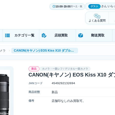
さん いら
10:00-19:00
ゲスト
月〜土・祝
よくある質問
カテゴリ一覧
店頭買取
郵送買取
メラ
CANON(キヤノン) EOS Kiss X10 ダブルズームキット
新品
カメラ・一眼レフ / デジタル一眼カメラ
CANON(キヤノン) EOS Kiss X1
JANコード
4549292132694
商品状態
新品
備考
店舗印なしのみ買取可。