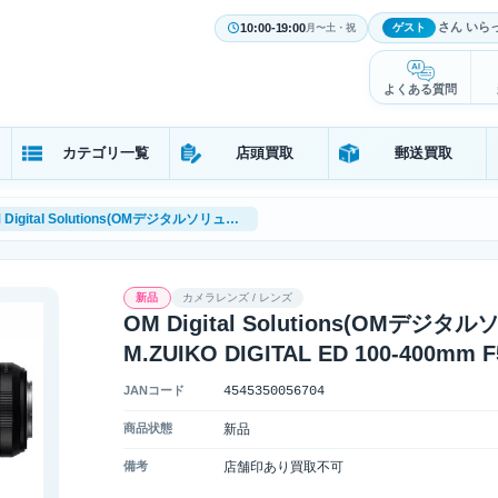
さん いら
10:00-19:00
ゲスト
月〜土・祝
よくある質問
カテゴリ一覧
店頭買取
郵送買取
OM Digital Solutions(OMデジタルソリューションズ) OM SYSTEM M.ZUIKO DIGITAL ED 100-400mm F5.0-6.3 IS II
新品
カメラレンズ / レンズ
OM Digital Solutions(OMデジ
M.ZUIKO DIGITAL ED 100-400mm F5.
JANコード
4545350056704
商品状態
新品
備考
店舗印あり買取不可