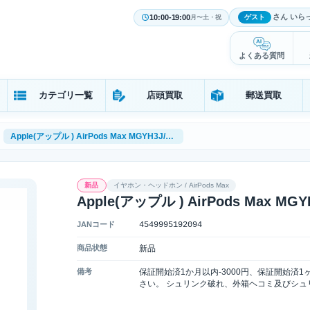
さん いら
10:00-19:00
ゲスト
月〜土・祝
よくある質問
カテゴリ一覧
店頭買取
郵送買取
Apple(アップル ) AirPods Max MGYH3J/A [スペースグレイ]
新品
イヤホン・ヘッドホン / AirPods Max
Apple(アップル ) AirPods Max M
JANコード
4549995192094
商品状態
新品
備考
保証開始済1か月以内-3000円、保証開始済1
さい。 シュリンク破れ、外箱ヘコミ及びシュリ