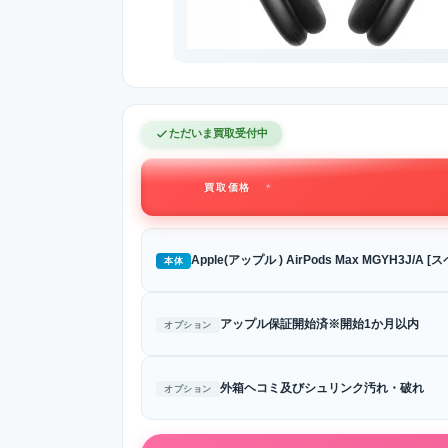
ただいま買取受付中
買取価格
Apple(アップル ) AirPods Max MGYH3J/A
本体
アップル保証開始済※開始1か月以内
オプション
外箱ヘコミ及びシュリンク汚れ・破れ
オプション