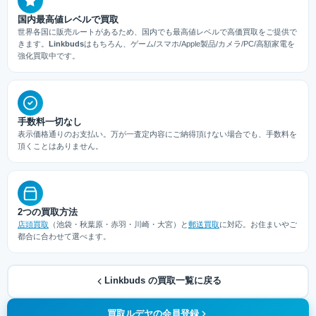
国内最高値レベルで買取
世界各国に販売ルートがあるため、国内でも最高値レベルで高価買取をご提供で
きます。
Linkbuds
はもちろん、ゲーム/スマホ/Apple製品/カメラ/PC/高額家電を
強化買取中です。
手数料一切なし
表示価格通りのお支払い。万が一査定内容にご納得頂けない場合でも、手数料を
頂くことはありません。
2つの買取方法
店頭買取
（池袋・秋葉原・赤羽・川崎・大宮）と
郵送買取
に対応。お住まいやご
都合に合わせて選べます。
Linkbuds の買取一覧に戻る
買取ルデヤの会員登録