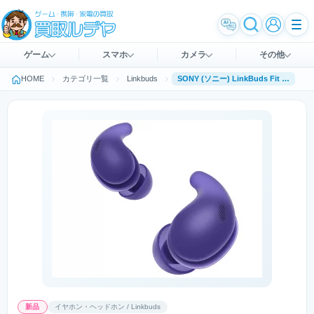
ゲーム
スマホ
カメラ
その他
HOME
カテゴリ一覧
Linkbuds
SONY (ソニー) LinkBuds Fit WF-LS910N (V) [バイオレット]
新品
イヤホン・ヘッドホン / Linkbuds