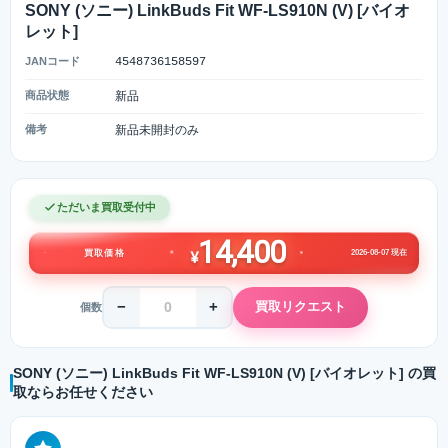
SONY (ソニー) LinkBuds Fit WF-LS910N (V) [バイオ
レット]
JANコード
4548736158597
商品状態
新品
備考
新品未開封のみ
ただいま買取受付中
14,400
2026-08-07 現在
買取価格
¥
−
+
買取リクエスト
個数
SONY (ソニー) LinkBuds Fit WF-LS910N (V) [バイオレット] の買
取ならお任せください