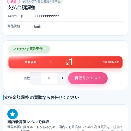
新品
買取ルデヤ管理者用 / 非商品
支払金額調整
JANコード
9999999999999
商品状態
新品
ただいま買取受付中
1
2026-08-06 現在
買取価格
¥
−
+
買取リクエスト
個数
支払金額調整 の買取ならお任せください
国内最高値レベルで買取
世界各国に販売ルートがあるため、国内でも最高値レベルで高価買取をご提供で