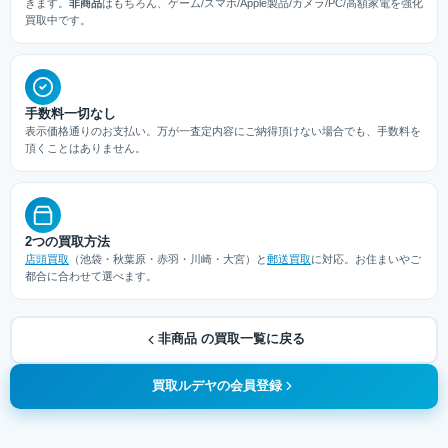
きます。
非商品
はもちろん、ゲーム/スマホ/Apple製品/カメラ/PC/高額家電を強化
買取中です。
手数料一切なし
表示価格通りのお支払い。万が一査定内容にご納得頂けない場合でも、手数料を
頂くことはありません。
2つの買取方法
店頭買取
（池袋・秋葉原・赤羽・川崎・大宮）と
郵送買取
に対応。お住まいやご
都合に合わせて選べます。
非商品 の買取一覧に戻る
買取ルデヤの会員登録