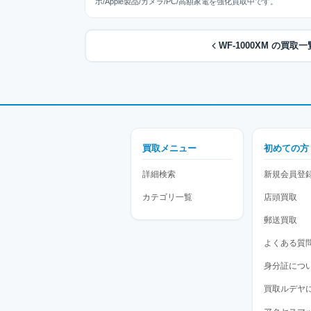
ホ/Apple製品/カメラ/PC/高額家電を強化買取中です。
WF-1000XM の買取
買取メニュー
初めての方
詳細検索
新規会員登
カテゴリ一覧
店頭買取
郵送買取
よくある質
身分証につ
買取ルデヤ