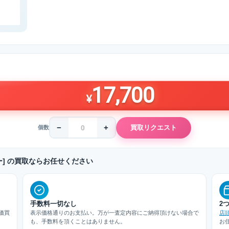
17,700
¥
−
+
買取リクエスト
個数
シルバー] の買取ならお任せください
手数料一切なし
2
価買
表示価格通りのお支払い。万が一査定内容にご納得頂けない場合で
店
も、手数料を頂くことはありません。
お