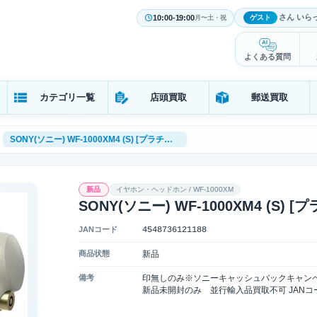
さん いら
10:00-19:00
ゲスト
月〜土・祝
よくある質問
カテゴリ一覧
店頭買取
郵送買取
SONY(ソニー) WF-1000XM4 (S) [プラチナシルバー]
新品
イヤホン・ヘッドホン / WF-1000XM
SONY(ソニー) WF-1000XM4 (S)
JANコード
4548736121188
商品状態
新品
備考
印無しのみ※ソニーキャッシュバックキャン
新品未開封のみ 並行輸入品買取不可 JAN