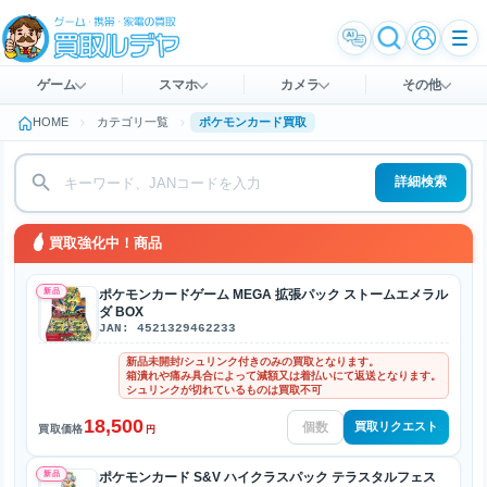
ゲーム
スマホ
カメラ
その他
HOME
カテゴリ一覧
ポケモンカード買取
詳細検索
買取強化中！商品
新品
ポケモンカードゲーム MEGA 拡張パック ストームエメラル
ダ BOX
JAN: 4521329462233
新品未開封/シュリンク付きのみの買取となります。
箱潰れや痛み具合によって減額又は着払いにて返送となります。
シュリンクが切れているものは買取不可
18,500
買取リクエスト
買取価格
円
新品
ポケモンカード S&V ハイクラスパック テラスタルフェス