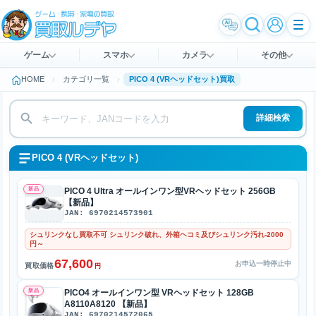
ゲーム
スマホ
カメラ
その他
HOME
カテゴリ一覧
PICO 4 (VRヘッドセット)買取
詳細検索
PICO 4 (VRヘッドセット)
新品
PICO 4 Ultra オールインワン型VRヘッドセット 256GB
【新品】
JAN: 6970214573901
シュリンクなし買取不可 シュリンク破れ、外箱ヘコミ及びシュリンク汚れ-2000
円～
67,600
お申込一時停止中
買取価格
円
新品
PICO4 オールインワン型 VRヘッドセット 128GB
A8110A8120 【新品】
JAN: 6970214572065