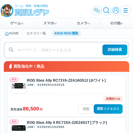
ゲーム
スマホ
カメラ
その他
HOME
カテゴリ一覧
ASUS ROG買取
詳細検索
買取強化中！商品
新品
ROG Xbox Ally RC73YA-Z2A16G512 [ホワイト]
JAN: 0199291143319
未開封のみ
86,500
買取リクエスト
買取価格
円
新品
ROG Xbox Ally X RC73XA-Z2E24G1T [ブラック]
JAN: 0199291152984