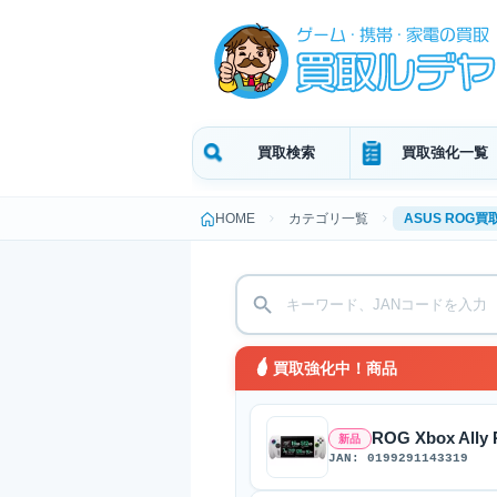
買取検索
買取強化一覧
HOME
カテゴリ一覧
ASUS ROG買
買取強化中！商品
ROG Xbox All
新品
JAN: 0199291143319