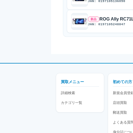
JAN: 0197105136090
ROG Ally RC7
新品
JAN: 0197105248847
買取メニュー
初めての方
詳細検索
新規会員登
カテゴリ一覧
店頭買取
郵送買取
よくある質
身分証につ