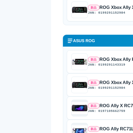
ROG Xbox All
新品
JAN: 0199291152984
ASUS ROG
ROG Xbox All
新品
JAN: 0199291143319
ROG Xbox All
新品
JAN: 0199291152984
ROG Ally X R
新品
JAN: 0197105662759
ROG Ally RC7
新品