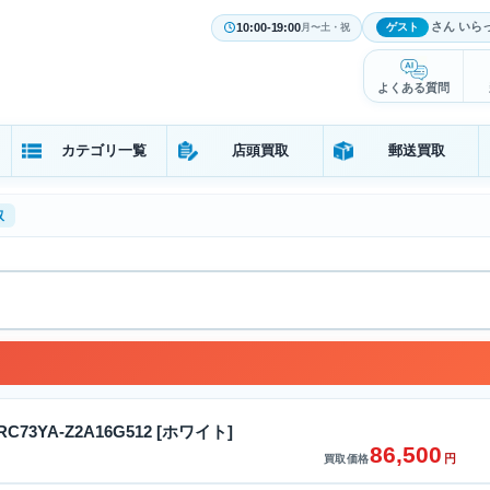
さん いら
10:00-19:00
ゲスト
月〜土・祝
よくある質問
カテゴリ一覧
店頭買取
郵送買取
取
y RC73YA-Z2A16G512 [ホワイト]
86,500
円
買取価格