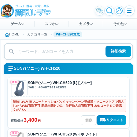
ゲーム
スマホ
カメラ
その他
HOME
カテゴリ一覧
WH-CH520買取
詳細検索
SONY(ソニー) WH-CH520
新品
SONY(ソニー) WH-CH520 (L) [ブルー]
JAN: 4548736142855
印無しのみ ※ソニーキャッシュバックキャンペーン登録済・ソニーストアで購入
したものは買取不可 新品未開封のみ 並行輸入品買取不可 JANコードをご確認
ください。
3,400
買取リクエスト
買取価格
円
新品
SONY(ソニー) WH-CH520 (W) [ホワイト]