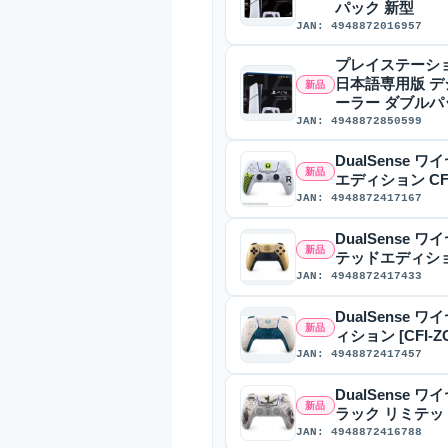
パック 新型
JAN: 4948872016957
プレイステーション5 P
日本語専用版 
新品
ーラー ダブルパ
JAN: 4948872850599
DualSense 
新品
エディション CFI
JAN: 4948872417167
DualSense ワ
新品
テッドエディション 
JAN: 4948872417433
DualSense
新品
ィション [CFI-ZC
JAN: 4948872417457
DualSense ワ
新品
ラック リミテッドエ
JAN: 4948872416788