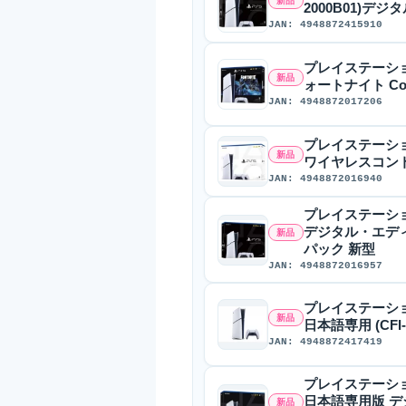
新品
2000B01)デ
JAN: 4948872415910
プレイステーション
新品
ォートナイト Cobal
JAN: 4948872017206
プレイステーション5 P
新品
ワイヤレスコント
JAN: 4948872016940
プレイステーション5 P
デジタル・エデ
新品
パック 新型
JAN: 4948872016957
プレイステーション
新品
日本語専用 (CFI-2
JAN: 4948872417419
プレイステーション5 P
日本語専用版 
新品