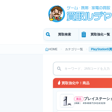
買取検索
買取強化一覧
HOME
カテゴリ一覧
PlayStation5
買取強化中！商品
プレイステーション5 プ
新品
JAN: 4948872416320