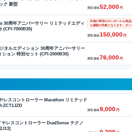
ック 新型
52,000
円
買取価格
外側の専用のダンボールも商品
n 5 Pro 30周年アニバーサリー リミテッドエディ
も減額の対象となります。ダン
FI-7000B30)
150,000
円
買取価格
n 5 デジタルエディション 30周年アニバーサリー
ン 特別セット (CFI-2000B30)
76,000
円
買取価格
ワイヤレスコントローラー Marathon リミテッド
-ZCT1JZD
9,000
円
買取価格
n5ワイヤレスコントローラー DualSense テクノ
2J13]
9,300