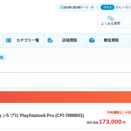
さん いら
10:00-19:00
ゲスト
月〜土・祝
よくある質問
カテゴリ一覧
店頭買取
郵送買取
買取
印有減額なし※旧
ロ PlayStation5 Pro (CFI-7000B01)
173,000
円
買取価格