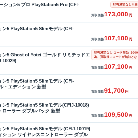
ン5 プロ PlayStation5 Pro (CFI-
印有減額なし※新
173,000
円
買取価格
PlayStation5 Slimモデル (CFI-
107,100
円
買取価格
印有減額なし コード無効 -20
 Ghost of Yotei ゴールド リミテッドエ
為、買取後にコードが無効とな
10029)
107,100
円
買取価格
PlayStation5 Slimモデル (CFI-
ジタル・エディション 新型
91,700
円
買取価格
layStation5 Slimモデル(CFIJ-10018)
ローラー ダブルパック 新型
109,500
円
買取価格
layStation5 Slimモデル (CFIJ-10019)
ィション ワイヤレスコントローラー ダブル