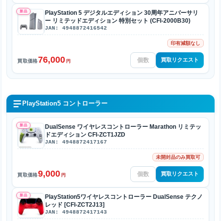
新品
PlayStation 5 デジタルエディション 30周年アニバーサリ
ー リミテッドエディション 特別セット (CFI-2000B30)
JAN: 4948872416542
印有減額なし
76,000
買取リクエスト
買取価格
円
PlayStation5 コントローラー
新品
DualSense ワイヤレスコントローラー Marathon リミテッ
ドエディション CFI-ZCT1JZD
JAN: 4948872417167
未開封品のみ買取可
9,000
買取リクエスト
買取価格
円
新品
PlayStation5ワイヤレスコントローラー DualSense テクノ
レッド [CFI-ZCT2J13]
JAN: 4948872417143