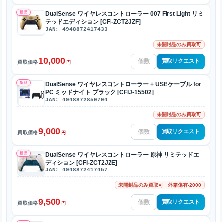
新品
DualSense ワイヤレスコントローラー 007 First Light リミ
テッドエディション [CFI-ZCT2JZF]
JAN: 4948872417433
未開封品のみ買取可
10,000
買取リクエスト
買取価格
円
新品
DualSense ワイヤレスコントローラー + USBケーブル for
PC ミッドナイト ブラック [CFIJ-15502]
JAN: 4948872850704
未開封品のみ買取可
9,000
買取リクエスト
買取価格
円
新品
DualSense ワイヤレスコントローラー 原神 リミテッドエ
ディション [CFI-ZCT2JZE]
JAN: 4948872417457
未開封品のみ買取可 外箱傷有-2000
9,500
買取リクエスト
買取価格
円