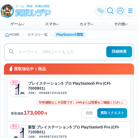
ゲーム
スマホ
カメラ
その他
HOME
カテゴリ一覧
PlayStation5買取
詳細検索
買取強化中！商品
新品
プレイステーション5 プロ PlayStation5 Pro (CFI-
7000B01)
JAN: 4948872416320
印有減額なし※旧型です。JANまたは型番をご確認ください。
173,000
買取リクエスト
買取価格
円
新品
新型 プレイステーション5 プロ PlayStation5 Pro (CFI-
7100B01)
JAN: 4948872417075