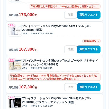
印有減額なし※新型です。JANまたは型番をご確認ください。
173,000
買取リクエスト
買取価格
円
新品
プレイステーション5 PlayStation5 Slimモデル (CFI-
2000A01) 新型
JAN: 4948872415934
印有減額なし
107,300
買取リクエスト
買取価格
円
新品
プレイステーション5 Ghost of Yotei ゴールド リミテッド
エディション (CFIJ-10029)
JAN: 4948872850391
印有減額なし コード無効 -20000円 弊社側にてコードを全て控えております為、
買取後にコードが無効となっている場合は警察に通報致します。
107,300
買取リクエスト
買取価格
円
新品
プレイステーション5 PlayStation5 Slimモデル (CFI-
2000B01)デジタル・エディション 新型
JAN: 4948872415910