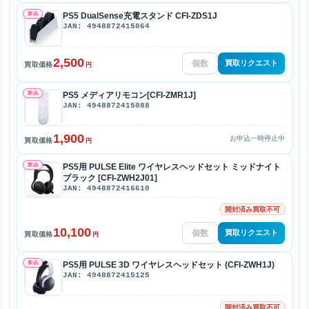
新品
PS5 DualSense充電スタンド CFI-ZDS1J
JAN: 4948872415064
2,500
買取リクエスト
買取価格
円
新品
PS5 メディアリモコン[CFI-ZMR1J]
JAN: 4948872415088
1,900
お申込一時停止中
買取価格
円
新品
PS5用 PULSE Elite ワイヤレスヘッドセット ミッドナイト
ブラック [CFI-ZWH2J01]
JAN: 4948872416610
開封済み買取不可
10,100
買取リクエスト
買取価格
円
新品
PS5用 PULSE 3D ワイヤレスヘッドセット (CFI-ZWH1J)
JAN: 4948872415125
開封済み買取不可