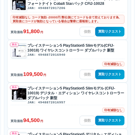
フォートナイト Cobalt Starパック CFIJ-10028
JAN: 4948872017206
印有減額なし コード無効 -20000円 弊社側にてコードを全て控えております為、
買取後にコードが無効となっている場合は警察に通報致します。
91,800
買取リクエスト
買取価格
円
新品
プレイステーション5 PlayStation5 Slimモデル(CFIJ-
10018) ワイヤレスコントローラー ダブルパック 新型
JAN: 4948872016940
印有減額なし
109,500
買取リクエスト
買取価格
円
新品
プレイステーション5 PlayStation5 Slimモデル (CFIJ-
10019) デジタル・エディション ワイヤレスコントローラー
ダブルパック 新型
JAN: 4948872016957
印有減額なし
94,500
買取リクエスト
買取価格
円
新品
プレイステーション5 PlayStation5 デジタル・エディショ