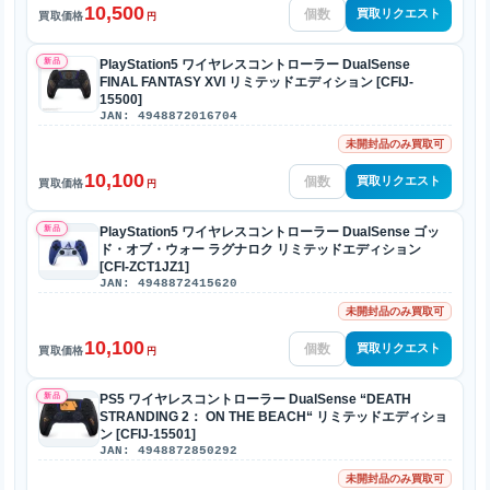
10,500
買取リクエスト
買取価格
円
新品
PlayStation5 ワイヤレスコントローラー DualSense
FINAL FANTASY XVI リミテッドエディション [CFIJ-
15500]
JAN: 4948872016704
未開封品のみ買取可
10,100
買取リクエスト
買取価格
円
新品
PlayStation5 ワイヤレスコントローラー DualSense ゴッ
ド・オブ・ウォー ラグナロク リミテッドエディション
[CFI-ZCT1JZ1]
JAN: 4948872415620
未開封品のみ買取可
10,100
買取リクエスト
買取価格
円
新品
PS5 ワイヤレスコントローラー DualSense “DEATH
STRANDING 2： ON THE BEACH“ リミテッドエディショ
ン [CFIJ-15501]
JAN: 4948872850292
未開封品のみ買取可