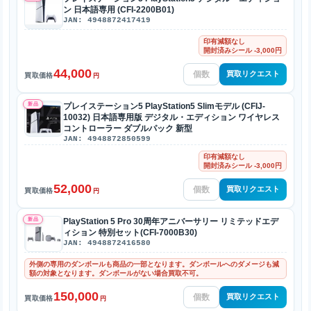
ン 日本語専用 (CFI-2200B01)
JAN: 4948872417419
印有減額なし
開封済みシール -3,000円
44,000
買取リクエスト
買取価格
円
新品
プレイステーション5 PlayStation5 Slimモデル (CFIJ-
10032) 日本語専用版 デジタル・エディション ワイヤレス
コントローラー ダブルパック 新型
JAN: 4948872850599
印有減額なし
開封済みシール -3,000円
52,000
買取リクエスト
買取価格
円
新品
PlayStation 5 Pro 30周年アニバーサリー リミテッドエデ
ィション 特別セット(CFI-7000B30)
JAN: 4948872416580
外側の専用のダンボールも商品の一部となります。ダンボールへのダメージも減
額の対象となります。ダンボールがない場合買取不可。
150,000
買取リクエスト
買取価格
円