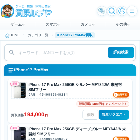
ゲーム
スマホ
カメラ
その他
HOME
カテゴリ一覧
iPhone17 ProMax買取
詳細検索
iPhone17 ProMax
新品
iPhone 17 Pro Max 256GB シルバー MFY84J/A 未開封
SIMフリー
JAN: 4549995649284
!
注意事項
郵送買取+300円キャンペーン中！
194,000
買取リクエスト
買取価格
円
新品
iPhone 17 Pro Max 256GB ディープブルー MFYA4J/A 未
開封 SIMフリー
JAN: 4549995649307
!
注意事項