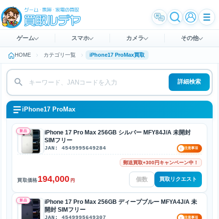
ゲーム
スマホ
カメラ
その他
HOME
カテゴリ一覧
iPhone17 ProMax買取
詳細検索
iPhone17 ProMax
新品
iPhone 17 Pro Max 256GB シルバー MFY84J/A 未開封
SIMフリー
JAN: 4549995649284
!
注意事項
郵送買取+300円キャンペーン中！
194,000
買取リクエスト
買取価格
円
新品
iPhone 17 Pro Max 256GB ディープブルー MFYA4J/A 未
開封 SIMフリー
JAN: 4549995649307
!
注意事項