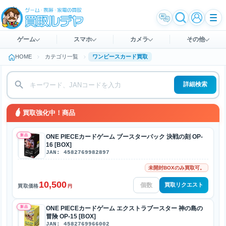
ゲーム
スマホ
カメラ
その他
HOME
カテゴリ一覧
ワンピースカード買取
詳細検索
買取強化中！商品
新品
ONE PIECEカードゲーム ブースターパック 決戦の刻 OP-
16 [BOX]
JAN: 4582769982897
未開封BOXのみ買取可。
10,500
買取リクエスト
買取価格
円
新品
ONE PIECEカードゲーム エクストラブースター 神の島の
冒険 OP-15 [BOX]
JAN: 4582769966002