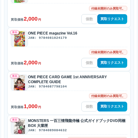
付録未開封のみ買取可。
2,000
買取リクエスト
買取価格
円
新品
ONE PIECE magazine Vol.16
JAN: 9784081024179
付録未開封のみ買取可。
2,000
買取リクエスト
買取価格
円
新品
ONE PIECE CARD GAME 1st ANNIVERSARY
COMPLETE GUIDE
JAN: 9784087798104
付録未開封のみ買取可。
1,000
買取リクエスト
買取価格
円
新品
MONSTERS 一百三情飛龍侍極 公式ガイドブックDVD同梱
BOX 大業匣
JAN: 9784089084632