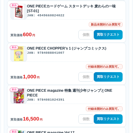
新品
ONE PIECEカードゲーム スタートデッキ 麦わらの一味
[ST-01]
JAN: 4549660824022
新品未開封のみ買取可
600
買取リクエスト
買取価格
円
新品
ONE PIECE CHOPPER’s 1 (ジャンプコミックス)
JAN: 9784088841007
付録未開封のみ買取可。
1,000
買取リクエスト
買取価格
円
新品
ONE PIECE magazine 特集 週刊少年ジャンプとONE
PIECE
JAN: 9784081024391
付録未開封のみ買取可。
16,500
買取リクエスト
買取価格
円
新品
ONE PIECE magazine Vol.17