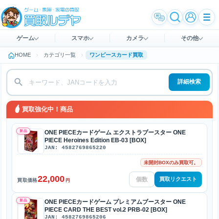
ゲーム
スマホ
カメラ
その他
HOME
カテゴリ一覧
ワンピースカード買取
詳細検索
買取強化中！商品
新品
ONE PIECEカードゲーム エクストラブースター ONE
PIECE Heroines Edition EB-03 [BOX]
JAN: 4582769865220
未開封BOXのみ買取可。
22,000
買取リクエスト
買取価格
円
新品
ONE PIECEカードゲーム プレミアムブースター ONE
PIECE CARD THE BEST vol.2 PRB-02 [BOX]
JAN: 4582769865206