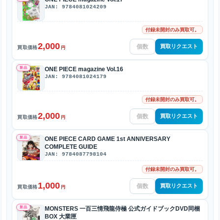
JAN: 9784081024209
付録未開封のみ買取可。
2,000
買取リクエスト
買取価格
円
新品
ONE PIECE magazine Vol.16
JAN: 9784081024179
付録未開封のみ買取可。
2,000
買取リクエスト
買取価格
円
新品
ONE PIECE CARD GAME 1st ANNIVERSARY
COMPLETE GUIDE
JAN: 9784087798104
付録未開封のみ買取可。
1,000
買取リクエスト
買取価格
円
新品
MONSTERS 一百三情飛龍侍極 公式ガイドブックDVD同梱
BOX 大業匣