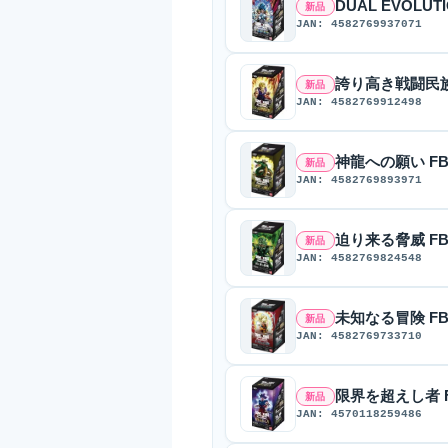
DUAL EVOLUTI
新品
JAN: 4582769937071
誇り高き戦闘民族 F
新品
JAN: 4582769912498
神龍への願い FB0
新品
JAN: 4582769893971
迫り来る脅威 FB0
新品
JAN: 4582769824548
未知なる冒険 FB0
新品
JAN: 4582769733710
限界を超えし者 FB
新品
JAN: 4570118259486