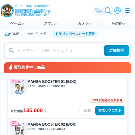
ゲーム
スマホ
カメラ
その他
HOME
カテゴリ一覧
ドラゴンボールカード買取
詳細検索
買取強化中！商品
新品
MANGA BOOSTER 01 [BOX]
JAN: 4582769865190
BOX未開封のみ買取可
135,000
買取リクエスト
買取価格
円
新品
MANGA BOOSTER 02 [BOX]
JAN: 4582769912511