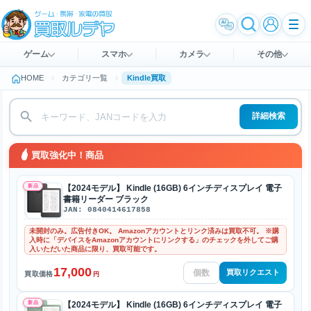
ゲーム
スマホ
カメラ
その他
HOME
カテゴリ一覧
Kindle買取
詳細検索
買取強化中！商品
新品
【2024モデル】 Kindle (16GB) 6インチディスプレイ 電子
書籍リーダー ブラック
JAN: 0840414617858
未開封のみ。広告付きOK。 Amazonアカウントとリンク済みは買取不可。 ※購
入時に「デバイスをAmazonアカウントにリンクする」のチェックを外してご購
入いただいた商品に限り、買取可能です。
17,000
買取リクエスト
買取価格
円
新品
【2024モデル】 Kindle (16GB) 6インチディスプレイ 電子