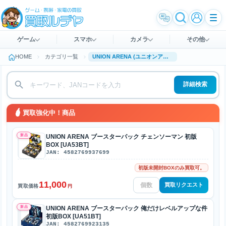
ゲーム
スマホ
カメラ
その他
HOME
カテゴリ一覧
UNION ARENA (ユニオンアリーナ)買取
詳細検索
買取強化中！商品
新品
UNION ARENA ブースターパック チェンソーマン 初版
BOX [UA53BT]
JAN: 4582769937699
初版未開封BOXのみ買取可。
11,000
買取リクエスト
買取価格
円
新品
UNION ARENA ブースターパック 俺だけレベルアップな件
初版BOX [UA51BT]
JAN: 4582769923135