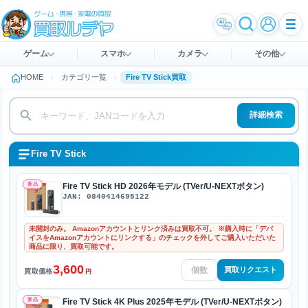
ゲーム
スマホ
カメラ
その他
HOME
カテゴリ一覧
Fire TV Stick買取
詳細検索
Fire TV Stick
新品
Fire TV Stick HD 2026年モデル (TVer/U-NEXTボタン)
JAN: 0840414695122
未開封のみ。 Amazonアカウントとリンク済みは買取不可。 ※購入時に「デバ
イスをAmazonアカウントにリンクする」のチェックを外してご購入いただいた
商品に限り、買取可能です。
3,600
買取リクエスト
買取価格
円
新品
Fire TV Stick 4K Plus 2025年モデル (TVer/U-NEXTボタン)