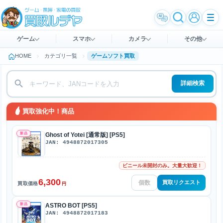
ゲーム
スマホ
カメラ
その他
HOME
カテゴリ一覧
ゲームソフト買取
詳細検索
買取強化中！商品
新品
Ghost of Yotei [通常版] [PS5]
JAN: 4948872017305
ビニール未開封のみ。大量大歓迎！
6,300
買取リクエスト
買取価格
円
新品
ASTRO BOT [PS5]
JAN: 4948872017183