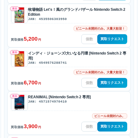
新品
牧場物語 Let's！風のグランドバザール Nintendo Switch 2
Edition
JAN: 4535506303950
ビニール未開封のみ。大量大歓迎！
5,200
買取リクエスト
買取価格
円
新品
インディ・ジョーンズ/大いなる円環 [Nintendo Switch 2 専
用]
JAN: 4549576288741
ビニール未開封のみ。大量大歓迎！
6,700
買取リクエスト
買取価格
円
新品
REANIMAL [Nintendo Switch 2 専用]
JAN: 4571574970410
ビニール未開封のみ。
3,900
買取リクエスト
買取価格
円