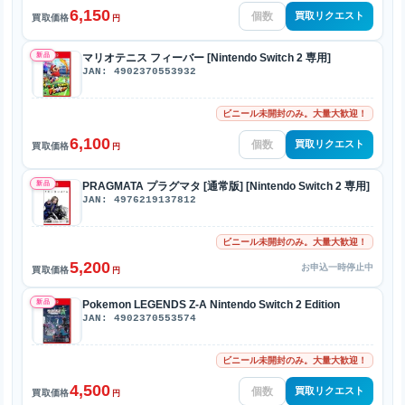
6,150
買取リクエスト
買取価格
円
新品
マリオテニス フィーバー [Nintendo Switch 2 専用]
JAN: 4902370553932
ビニール未開封のみ。大量大歓迎！
6,100
買取リクエスト
買取価格
円
新品
PRAGMATA プラグマタ [通常版] [Nintendo Switch 2 専用]
JAN: 4976219137812
ビニール未開封のみ。大量大歓迎！
5,200
お申込一時停止中
買取価格
円
新品
Pokemon LEGENDS Z-A Nintendo Switch 2 Edition
JAN: 4902370553574
ビニール未開封のみ。大量大歓迎！
4,500
買取リクエスト
買取価格
円