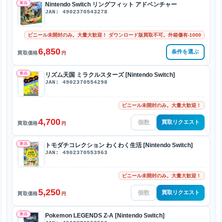
新品
Nintendo Switch リングフィット アドベンチャー
JAN: 4902370543278
ビニール未開封のみ。大量大歓迎！ ダウンロード版買取不可。外箱傷有-1000
6,850
条件を選ぶ
買取価格
円
新品
リズム天国 ミラクルスターズ [Nintendo Switch]
JAN: 4902370554298
ビニール未開封のみ。大量大歓迎！
4,700
買取リクエスト
買取価格
円
新品
トモダチコレクション わくわく生活 [Nintendo Switch]
JAN: 4902370553963
ビニール未開封のみ。大量大歓迎！
5,250
買取リクエスト
買取価格
円
新品
Pokemon LEGENDS Z-A [Nintendo Switch]