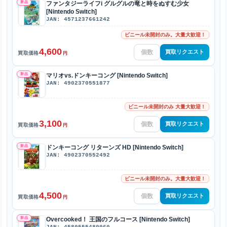
新品
ファンタジーライフi グルグルの竜と時をぬすむ少女
[Nintendo Switch]
JAN: 4571237661242
ビニール未開封のみ。大量大歓迎！
4,600
買取リクエスト
買取価格
円
新品
マリオvs.ドンキーコング [Nintendo Switch]
JAN: 4902370551877
ビニール未開封のみ 大量大歓迎！
3,100
買取リクエスト
買取価格
円
新品
ドンキーコング リターンズ HD [Nintendo Switch]
JAN: 4902370552492
ビニール未開封のみ。大量大歓迎！
4,500
買取リクエスト
買取価格
円
新品
Overcooked！ 王国のフルコース [Nintendo Switch]
JAN: 4580555480060