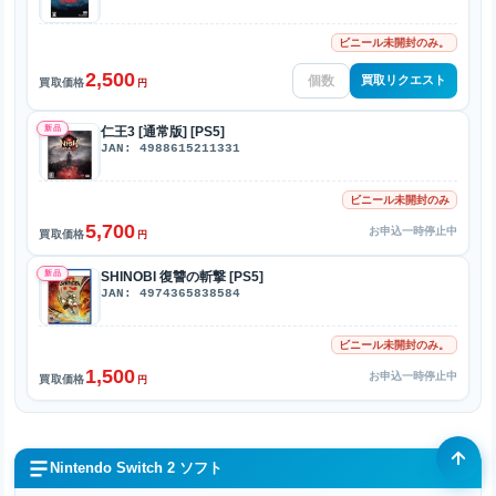
ビニール未開封のみ。
2,500
買取リクエスト
買取価格
円
新品
仁王3 [通常版] [PS5]
JAN: 4988615211331
ビニール未開封のみ
5,700
お申込一時停止中
買取価格
円
新品
SHINOBI 復讐の斬撃 [PS5]
JAN: 4974365838584
ビニール未開封のみ。
1,500
お申込一時停止中
買取価格
円
Nintendo Switch 2 ソフト