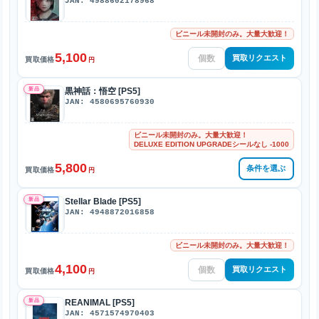
JAN: 4988602178968
ビニール未開封のみ。大量大歓迎！
5,100
買取リクエスト
買取価格
円
新品
黒神話：悟空 [PS5]
JAN: 4580695760930
ビニール未開封のみ。大量大歓迎！
DELUXE EDITION UPGRADEシールなし -1000
5,800
条件を選ぶ
買取価格
円
新品
Stellar Blade [PS5]
JAN: 4948872016858
ビニール未開封のみ。大量大歓迎！
4,100
買取リクエスト
買取価格
円
新品
REANIMAL [PS5]
JAN: 4571574970403