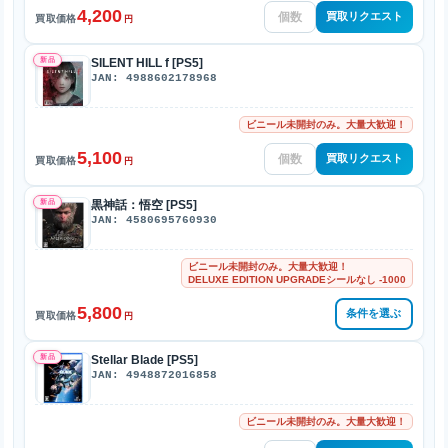
4,200
買取リクエスト
買取価格
円
新品
SILENT HILL f [PS5]
JAN: 4988602178968
ビニール未開封のみ。大量大歓迎！
5,100
買取リクエスト
買取価格
円
新品
黒神話：悟空 [PS5]
JAN: 4580695760930
ビニール未開封のみ。大量大歓迎！
DELUXE EDITION UPGRADEシールなし -1000
5,800
条件を選ぶ
買取価格
円
新品
Stellar Blade [PS5]
JAN: 4948872016858
ビニール未開封のみ。大量大歓迎！