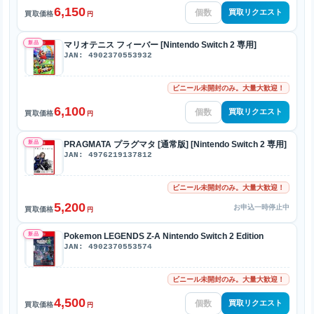
6,150
買取リクエスト
買取価格
円
新品
マリオテニス フィーバー [Nintendo Switch 2 専用]
JAN: 4902370553932
ビニール未開封のみ。大量大歓迎！
6,100
買取リクエスト
買取価格
円
新品
PRAGMATA プラグマタ [通常版] [Nintendo Switch 2 専用]
JAN: 4976219137812
ビニール未開封のみ。大量大歓迎！
5,200
お申込一時停止中
買取価格
円
新品
Pokemon LEGENDS Z-A Nintendo Switch 2 Edition
JAN: 4902370553574
ビニール未開封のみ。大量大歓迎！
4,500
買取リクエスト
買取価格
円