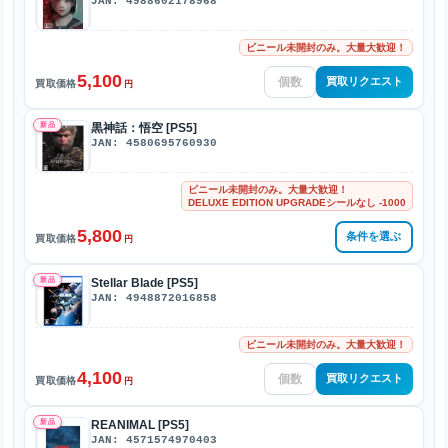
JAN: 4988602178968
ビニール未開封のみ。大量大歓迎！
5,100
買取リクエスト
買取価格
円
新品
黒神話：悟空 [PS5]
JAN: 4580695760930
ビニール未開封のみ。大量大歓迎！
DELUXE EDITION UPGRADEシールなし -1000
5,800
条件を選ぶ
買取価格
円
新品
Stellar Blade [PS5]
JAN: 4948872016858
ビニール未開封のみ。大量大歓迎！
4,100
買取リクエスト
買取価格
円
新品
REANIMAL [PS5]
JAN: 4571574970403