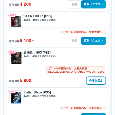
4,200
買取リクエスト
買取価格
円
新品
SILENT HILL f [PS5]
JAN: 4988602178968
ビニール未開封のみ。大量大歓迎！
5,100
買取リクエスト
買取価格
円
新品
黒神話：悟空 [PS5]
JAN: 4580695760930
ビニール未開封のみ。大量大歓迎！
DELUXE EDITION UPGRADEシールなし -1000
5,800
条件を選ぶ
買取価格
円
新品
Stellar Blade [PS5]
JAN: 4948872016858
ビニール未開封のみ。大量大歓迎！