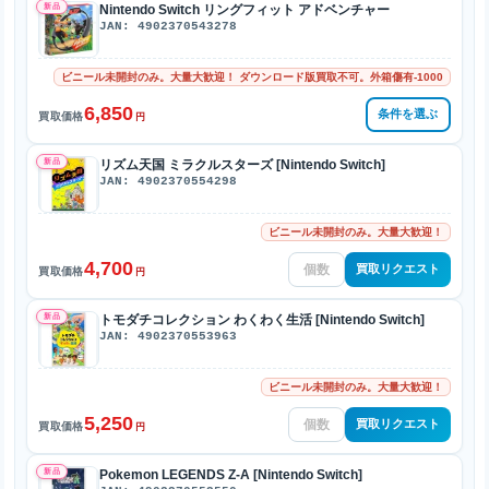
新品
Nintendo Switch リングフィット アドベンチャー
JAN: 4902370543278
ビニール未開封のみ。大量大歓迎！ ダウンロード版買取不可。外箱傷有-1000
6,850
条件を選ぶ
買取価格
円
新品
リズム天国 ミラクルスターズ [Nintendo Switch]
JAN: 4902370554298
ビニール未開封のみ。大量大歓迎！
4,700
買取リクエスト
買取価格
円
新品
トモダチコレクション わくわく生活 [Nintendo Switch]
JAN: 4902370553963
ビニール未開封のみ。大量大歓迎！
5,250
買取リクエスト
買取価格
円
新品
Pokemon LEGENDS Z-A [Nintendo Switch]