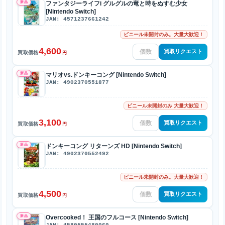
新品
ファンタジーライフi グルグルの竜と時をぬすむ少女
[Nintendo Switch]
JAN: 4571237661242
ビニール未開封のみ。大量大歓迎！
4,600
買取リクエスト
買取価格
円
新品
マリオvs.ドンキーコング [Nintendo Switch]
JAN: 4902370551877
ビニール未開封のみ 大量大歓迎！
3,100
買取リクエスト
買取価格
円
新品
ドンキーコング リターンズ HD [Nintendo Switch]
JAN: 4902370552492
ビニール未開封のみ。大量大歓迎！
4,500
買取リクエスト
買取価格
円
新品
Overcooked！ 王国のフルコース [Nintendo Switch]
JAN: 4580555480060