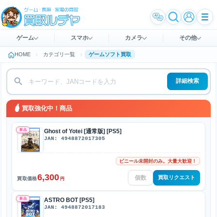
ゲーム
スマホ
カメラ
その他
HOME
カテゴリ一覧
ゲームソフト買取
詳細検索
買取強化中！商品
新品
Ghost of Yotei [通常版] [PS5]
JAN: 4948872017305
ビニール未開封のみ。大量大歓迎！
6,300
買取リクエスト
買取価格
円
新品
ASTRO BOT [PS5]
JAN: 4948872017183