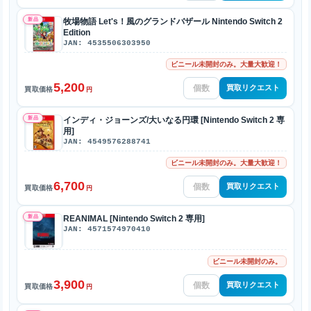
新品
牧場物語 Let's！風のグランドバザール Nintendo Switch 2
Edition
JAN: 4535506303950
ビニール未開封のみ。大量大歓迎！
5,200
買取リクエスト
買取価格
円
新品
インディ・ジョーンズ/大いなる円環 [Nintendo Switch 2 専
用]
JAN: 4549576288741
ビニール未開封のみ。大量大歓迎！
6,700
買取リクエスト
買取価格
円
新品
REANIMAL [Nintendo Switch 2 専用]
JAN: 4571574970410
ビニール未開封のみ。
3,900
買取リクエスト
買取価格
円