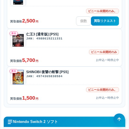
ビニール未開封のみ。
2,500
買取リクエスト
買取価格
円
新品
仁王3 [通常版] [PS5]
JAN: 4988615211331
ビニール未開封のみ
5,700
お申込一時停止中
買取価格
円
新品
SHINOBI 復讐の斬撃 [PS5]
JAN: 4974365838584
ビニール未開封のみ。
1,500
お申込一時停止中
買取価格
円
Nintendo Switch 2 ソフト